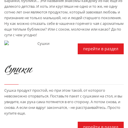
Баранки, бублики… Эти названия знакомы каждому из нас еще из
далекого детства. И хоть эти кругляши не одно и то же, не одну
сотню лет они являются продуктом, который завоевал любовь и
признание не только малышей, но и людей старшего поколения.
Ну как можно отказать себе в чашечке горячего чая с ароматным
еще теплым бубликом? Или с соком, молочком или какао? Да по
сути с чем угодно!
перейти в раздел
Сушки
Сушка продукт простой, но при этом такой, от которого
невозможно оторваться. Поставьте пакет с сушками на стол, и вы
увидите, как рука сама потянется в его сторону. А потом снова, и
снова. А если они вдруг закончатся, - не расстраивайтесь. Просто
купите еще.
перейти в раздел